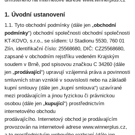
1. Úvodní ustanovení
1.1. Tyto obchodní podmínky (dále jen „
obchodní
podmínky
“) obchodní společnosti obchodní společnosti
KT-KOVO, s.r.o., se sídlem: U Stadionu 5530, 760 01
Zlín, identifikační číslo: 25568680, DIČ: CZ25568680,
zapsané v obchodním rejstříku vedeném Krajským
soudem v Brně, pod spisovou značkou C 34260 (dále
jen „
prodávající
“) upravují vzájemná práva a povinnosti
smluvních stran vzniklé v souvislosti nebo na základě
kupní smlouvy (dále jen „kupní smlouva“) uzavírané
mezi prodávajícím a jinou fyzickou či právnickou
osobou (dále jen „
kupující
“) prostřednictvím
internetového obchodu
prodávajícího. Internetový obchod je prodávajícím
provozován na internetové adrese www.winnerplus.cz,
a to prostřednictvím webového rozhraní (dále jen