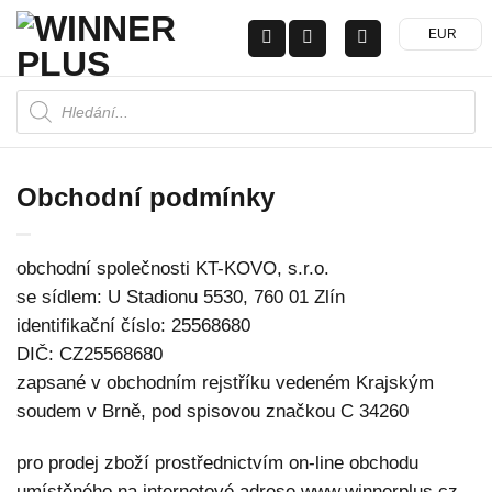
Přeskočit
EUR
na
obsah
Products
search
Obchodní podmínky
obchodní společnosti KT-KOVO, s.r.o.
se sídlem: U Stadionu 5530, 760 01 Zlín
identifikační číslo: 25568680
DIČ: CZ25568680
zapsané v obchodním rejstříku vedeném Krajským
soudem v Brně, pod spisovou značkou C 34260
pro prodej zboží prostřednictvím on-line obchodu
umístěného na internetové adrese www.winnerplus.cz