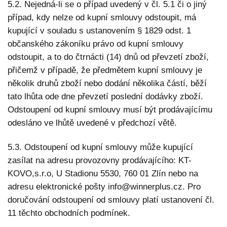
5.2. Nejedná-li se o případ uvedený v čl. 5.1 či o jiný
případ, kdy nelze od kupní smlouvy odstoupit, má
kupující v souladu s ustanovením § 1829 odst. 1
občanského zákoníku právo od kupní smlouvy
odstoupit, a to do čtrnácti (14) dnů od převzetí zboží,
přičemž v případě, že předmětem kupní smlouvy je
několik druhů zboží nebo dodání několika částí, běží
tato lhůta ode dne převzetí poslední dodávky zboží.
Odstoupení od kupní smlouvy musí být prodávajícímu
odesláno ve lhůtě uvedené v předchozí větě.
5.3. Odstoupení od kupní smlouvy může kupující
zasílat na adresu provozovny prodávajícího: KT-
KOVO,s.r.o, U Stadionu 5530, 760 01 Zlín nebo na
adresu elektronické pošty info@winnerplus.cz. Pro
doručování odstoupení od smlouvy platí ustanovení čl.
11 těchto obchodních podmínek.