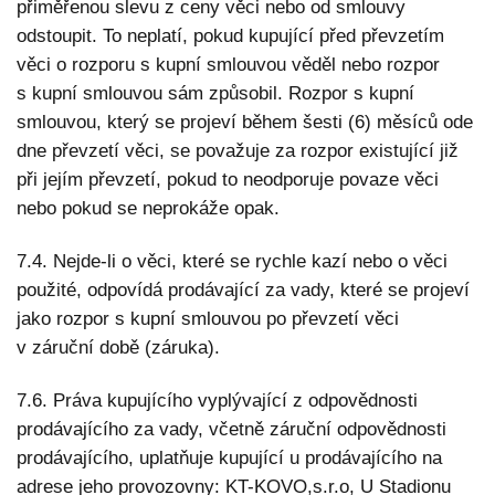
přiměřenou slevu z ceny věci nebo od smlouvy
odstoupit. To neplatí, pokud kupující před převzetím
věci o rozporu s kupní smlouvou věděl nebo rozpor
s kupní smlouvou sám způsobil. Rozpor s kupní
smlouvou, který se projeví během šesti (6) měsíců ode
dne převzetí věci, se považuje za rozpor existující již
při jejím převzetí, pokud to neodporuje povaze věci
nebo pokud se neprokáže opak.
7.4. Nejde-li o věci, které se rychle kazí nebo o věci
použité, odpovídá prodávající za vady, které se projeví
jako rozpor s kupní smlouvou po převzetí věci
v záruční době (záruka).
7.6. Práva kupujícího vyplývající z odpovědnosti
prodávajícího za vady, včetně záruční odpovědnosti
prodávajícího, uplatňuje kupující u prodávajícího na
adrese jeho provozovny: KT-KOVO,s.r.o, U Stadionu