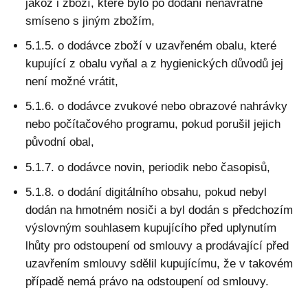
jakož i zboží, které bylo po dodání nenávratně
smíseno s jiným zbožím,
5.1.5. o dodávce zboží v uzavřeném obalu, které
kupující z obalu vyňal a z hygienických důvodů jej
není možné vrátit,
5.1.6. o dodávce zvukové nebo obrazové nahrávky
nebo počítačového programu, pokud porušil jejich
původní obal,
5.1.7. o dodávce novin, periodik nebo časopisů,
5.1.8. o dodání digitálního obsahu, pokud nebyl
dodán na hmotném nosiči a byl dodán s předchozím
výslovným souhlasem kupujícího před uplynutím
lhůty pro odstoupení od smlouvy a prodávající před
uzavřením smlouvy sdělil kupujícímu, že v takovém
případě nemá právo na odstoupení od smlouvy.