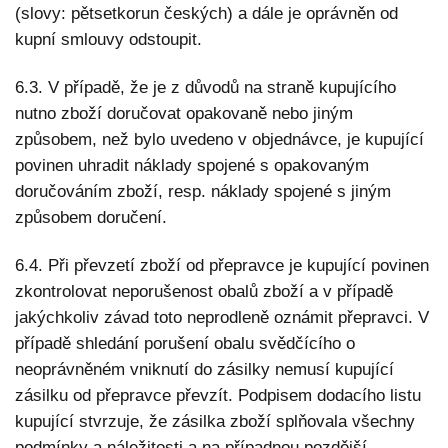
(slovy: pětsetkorun českých) a dále je oprávněn od
kupní smlouvy odstoupit.
6.3. V případě, že je z důvodů na straně kupujícího
nutno zboží doručovat opakovaně nebo jiným
způsobem, než bylo uvedeno v objednávce, je kupující
povinen uhradit náklady spojené s opakovaným
doručováním zboží, resp. náklady spojené s jiným
způsobem doručení.
6.4. Při převzetí zboží od přepravce je kupující povinen
zkontrolovat neporušenost obalů zboží a v případě
jakýchkoliv závad toto neprodleně oznámit přepravci. V
případě shledání porušení obalu svědčícího o
neoprávněném vniknutí do zásilky nemusí kupující
zásilku od přepravce převzít. Podpisem dodacího listu
kupující stvrzuje, že zásilka zboží splňovala všechny
podmínky a náležitosti a na případnou pozdější