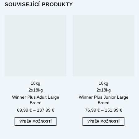
SOUVISEJÍCÍ PRODUKTY
18kg
18kg
2x18kg
2x18kg
Winner Plus Adult Large
Winner Plus Junior Large
Breed
Breed
Rozpětí
Rozpětí
69,99
€
–
137,99
€
76,99
€
–
151,99
€
cen:
cen:
VÝBĚR MOŽNOSTÍ
VÝBĚR MOŽNOSTÍ
69,99 €
76,99 €
Tento
Tento
až
až
produkt
produkt
137,99 €
151,99 