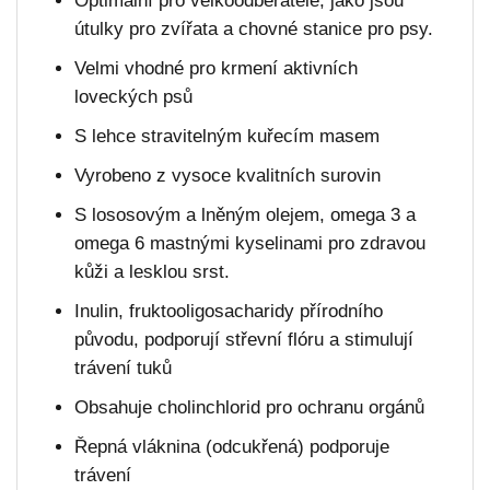
Optimální pro velkoodběratele, jako jsou
útulky pro zvířata a chovné stanice pro psy.
Velmi vhodné pro krmení aktivních
loveckých psů
S lehce stravitelným kuřecím masem
Vyrobeno z vysoce kvalitních surovin
S lososovým a lněným olejem, omega 3 a
omega 6 mastnými kyselinami pro zdravou
kůži a lesklou srst.
Inulin, fruktooligosacharidy přírodního
původu, podporují střevní flóru a stimulují
trávení tuků
Obsahuje cholinchlorid pro ochranu orgánů
Řepná vláknina (odcukřená) podporuje
trávení