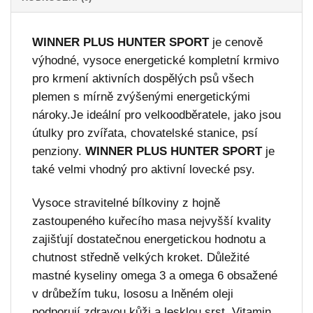
WINNER PLUS HUNTER SPORT
je cenově
výhodné, vysoce energetické kompletní krmivo
pro krmení aktivních dospělých psů všech
plemen s mírně zvýšenými energetickými
nároky.Je ideální pro velkoodběratele, jako jsou
útulky pro zvířata, chovatelské stanice, psí
penziony.
WINNER PLUS HUNTER SPORT
je
také velmi vhodný pro aktivní lovecké psy.
Vysoce stravitelné bílkoviny z hojně
zastoupeného kuřecího masa nejvyšší kvality
zajišťují dostatečnou energetickou hodnotu a
chutnost středně velkých kroket. Důležité
mastné kyseliny omega 3 a omega 6 obsažené
v drůbežím tuku, lososu a lněném oleji
podporují zdravou kůži a lesklou srst. Vitamin