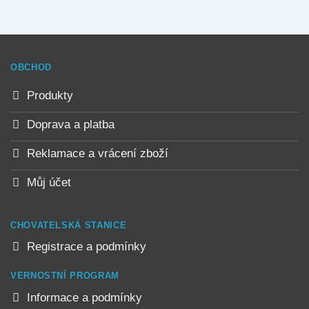
má
má
více
více
variant.
variant.
Možnosti
Možnosti
OBCHOD
lze
lze
vybrat
vybrat
Produkty
na
na
stránce
stránce
Doprava a platba
produktu
produktu
Reklamace a vrácení zboží
Můj účet
CHOVATELSKÁ STANICE
Registrace a podmínky
VERNOSTNÍ PROGRAM
Informace a podmínky