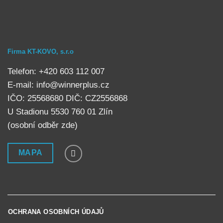
Firma KT-KOVO, s.r.o
Telefon: +420 603 112 007
E-mail:
info@winnerplus.cz
IČO: 25568680 DIČ: CZ2556868
U Stadionu 5530 760 01 Zlín
(osobní odběr
zde
)
MAPA
OCHRANA OSOBNÍCH ÚDAJŮ