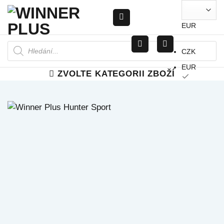
Přeskočit
na
EUR
obsah
Products
search
CZK
EUR
ZVOLTE KATEGORII ZBOŽÍ